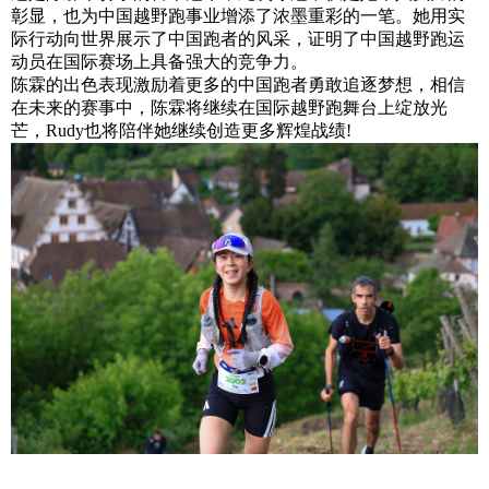
彰显，也为中国越野跑事业增添了浓墨重彩的一笔。她用实
际行动向世界展示了中国跑者的风采，证明了中国越野跑运
动员在国际赛场上具备强大的竞争力。
陈霖的出色表现激励着更多的中国跑者勇敢追逐梦想，相信
在未来的赛事中，陈霖将继续在国际越野跑舞台上绽放光
芒，Rudy也将陪伴她继续创造更多辉煌战绩!