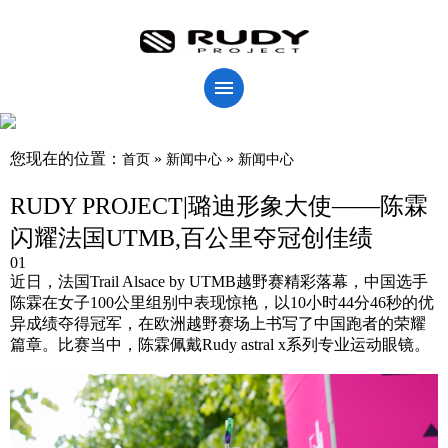
您现在的位置：
»
»
首页
新闻中心
新闻中心
RUDY PROJECT|璐迪形象大使——陈霖
闪耀法国UTMB,百公里夺冠创佳绩
01
近日，法国Trail Alsace by UTMB越野赛精彩落幕，中国选手
陈霖在女子100公里组别中表现惊艳，以10小时44分46秒的优
异成绩夺得冠军，在欧洲越野赛场上书写了中国跑者的荣耀
篇章。比赛当中，陈霖佩戴Rudy astral x系列专业运动眼镜。