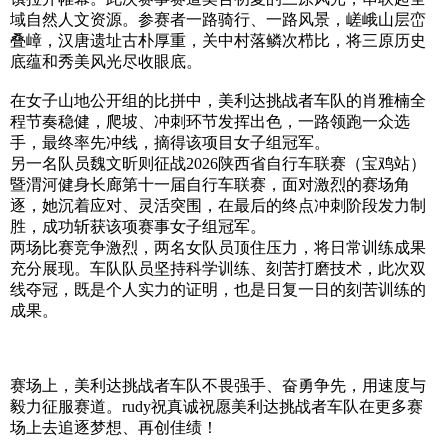
域自然人文资源。参赛者一路骑行、一路风景，嵯峨山层峦
叠嶂，汉唐遗址古朴厚重，关中村落鳞次栉比，将三原历史
底蕴和秀美风光尽收眼底。
在女子山地公开组的比拼中，美利达挑战者车队的肖雅楠全
程节奏稳健，爬坡、冲刺环节发挥出色，一路领跑一众选
手，最终率先冲线，摘得该项目女子组冠军。
另一名队员魏文昕则征战2026陕西省自行车联赛（宝鸡站）
暨渭河健身长廊第十一届自行车联赛，面对激烈的赛场角
逐，她沉着应对、灵活突围，在最后的终点冲刺阶段发力制
胜，成功斩获该项赛事女子组冠军。
两场比赛竞争激烈，两名女队员顶住压力，将日常训练成果
充分展现。车队队员坚持科学训练、刻苦打磨技术，此次双
线夺冠，既是个人实力的证明，也是日复一日的刻苦训练的
成果。
赛场上，美利达挑战者车队不畏强手、奋勇争先，用速度与
毅力征服赛道。rudy祝真诚祝愿美利达挑战者车队在更多赛
场上去追逐梦想、再创佳绩！