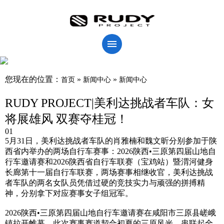
您现在的位置：
»
»
首页
新闻中心
新闻中心
RUDY PROJECT|美利达挑战者车队：女
将展雄风 双赛夺桂冠！
01
5月31日，美利达挑战者车队的肖雅楠和魏文昕分别参加于陕
西省内举办的两场自行车赛事：2026陕西•三原第四届山地自
行车邀请赛和2026陕西省自行车联赛（宝鸡站）暨渭河健身
长廊第十一届自行车联赛，两场赛事相继收官，美利达挑战
者车队的两名女队员凭借过硬的竞技实力与顽强的拼搏精
神，分别拿下对应赛事女子组冠军。
2026陕西•三原第四届山地自行车邀请赛在咸阳市三原县嵯峨
镇拉开帷幕。此次赛事赛道契合初夏的三原风光，串联起全