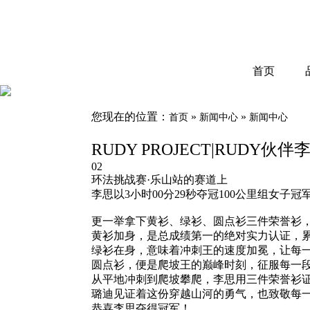
首页
您现在的位置：
»
»
首页
新闻中心
新闻中心
RUDY PROJECT|RUD
02
环法挑战赛·乐山站的赛道上
李思以3小时00分29秒夺冠100公里组女子冠
更一举拿下黄衫、绿衫、圆点衫三件荣誉衫
黄衫加身，是总成绩第一的绝对实力认证，
绿衫在身，意味着冲刺王的速度加冕，让每
圆点衫，便是爬坡王的巅峰时刻，征服每一段
从平地冲刺到爬坡攀爬，李思用三件荣誉衫
璐迪见证着这份穿越山河的勇气，也致敬每
恭喜李思夺得冠军！