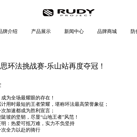
品牌介绍
产品展示
新闻中心
品牌商城
防
Y伙伴李思环法挑战赛-乐山站再度夺冠！
军
，成为全场最耀眼的存在！
累计用时最短的王者荣耀，堪称环法最高荣誉象征；
一次加速都成为胜利宣言；
陡坡的坚韧，尽显“山地王者”风范！
证明：热爱可抵万难，实力不负坚持
一次全力以赴的骑行