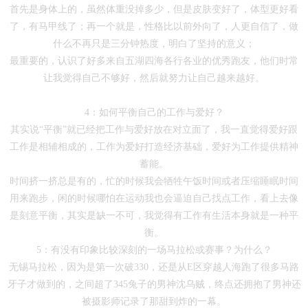
首先是身体上的，虽然体重没掉多少，但是皮肤变好了，体型更好看
了，有马甲线了；再一个就是，性格比以前外向了，人更自信了，做
什么不再只是三分钟热度，明白了坚持的意义；
最重要的，认识了好多来自五湖四海各行各业的优秀跑友，他们时常
让我觉得自己不够好，然后就努力让自己越来越好。
4：如何平衡自己的工作与爱好？
其实说“平衡”就已经把工作与爱好放在对立面了，我一直觉得爱好跟
工作是相辅相成的，工作为爱好打造经济基础，爱好为工作提供精神
蓄能。
时间挤一挤总是有的，忙的时候我会牺牲午饭时间或者压缩睡眠时间
用来跑步，闲的时候哪怕在运动我也会逼迫自己找点工作，看上去像
是刻意平衡，其实是缺一不可，我觉得有工作有生活本身就是一种平
衡。
5：有没有印象比较深刻的一场马拉松或赛事？为什么？
无锡马拉松，因为是第一次破330，还是从E区穿越人海跑了很多马路
牙子才做到的，之间超了345兔子的男神沈乌贼，终点还拥抱了男神还
被摄影师记录了那甜到炸的一幕。