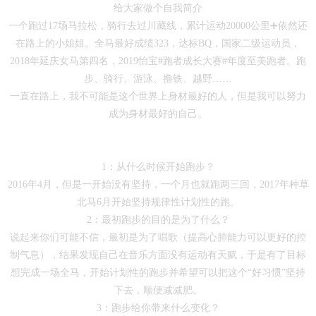
给大家做个自我简介
一个跑过17场马拉松，骑行去过川藏线，累计运动20000公里➕依然还
在路上的小姐姐。全马最好成绩323，达标BQ，国家二级运动员，
2018年延庆女马第四名，2019怡宝#跑者成长大赛#年度至美跑者。跑
步、骑行、游泳、撸铁、越野……
一直在路上，我不可能是这个世界上身材最好的人，但是我可以努力
成为身材最好的自己。
1：从什么时候开始跑步？
2016年4月，但是一开始没有坚持，一个月也就跑两三回，2017年种草
北马6月开始坚持规律性计划性的跑。
2：最初跑步的目的是为了什么？
说起来你们可能不信，最初是为了唱歌（提高心肺能力可以更好的控
制气息），结果发现自己在音乐方面没有运动有天赋，于是有了目标
想完成一场全马，开始计划性的跑步并希望可以把这个“好习惯”坚持
下去，顺便减减肥。
3：跑步给你带来什么变化？