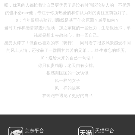
呗，优秀的人都忙着让自己更优秀了是没有时间议论别人的，不优秀
的也不必care他，专注于你所热爱的和你认为对的勇往直前就好了。
9：当年辞职去骑行川藏线是基于什么原因？感受如何？
当时工作和感情都遇到瓶颈，加之家庭的一些压力，生活很压抑，单
纯就是想出去散散心，做一回自己。
感受太棒了！做自己喜欢的事（骑行），同时看了很多风景感受不同
的风土人情，还收获了一群同甘共苦的兄弟……终生难忘的经历。
10：送给未来的自己一句话！
你只负责精彩，老天自有安排。
很感谢匡匡的一次访谈
风一样的女子
风一样的故事
在奔跑中遇见了更好的自己
京东平台
天猫平台