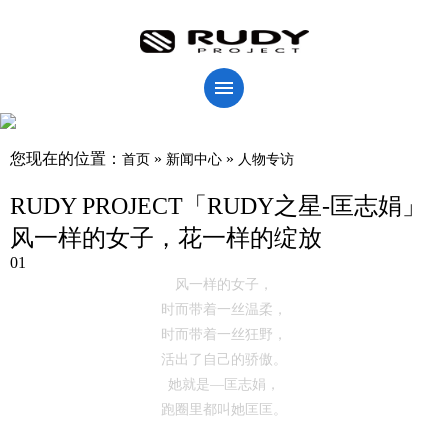
您现在的位置：
»
»
首页
新闻中心
人物专访
RUDY PROJECT「RUDY之星-匡志娟」
风一样的女子，花一样的绽放
01
风一样的女子，
时而带着一丝温柔，
时而带着一丝狂野，
活出了自己的骄傲。
她就是—匡志娟，
跑圈里都叫她匡匡。