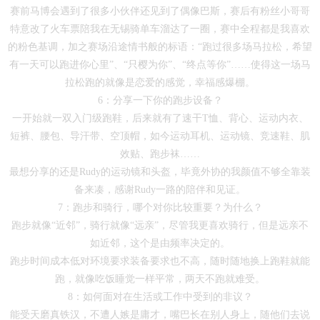
赛前马博会遇到了很多小伙伴还见到了偶像巴斯，赛后有粉丝小哥哥
特意改了火车票陪我在无锡骑单车溜达了一圈，赛中全程都是我喜欢
的粉色基调，加之赛场沿途情书般的标语：“跑过很多场马拉松，希望
有一天可以跑进你心里”、“只樱为你”、“终点等你”……使得这一场马
拉松跑的就像是恋爱的感觉，幸福感爆棚。
6：分享一下你的跑步设备？
一开始就一双入门级跑鞋，后来就有了速干T恤、背心、运动内衣、
短裤、腰包、导汗带、空顶帽，如今运动耳机、运动镜、竞速鞋、肌
效贴、跑步袜……
最想分享的还是Rudy的运动镜和头盔，毕竟外协的我颜值不够全靠装
备来凑，感谢Rudy一路的陪伴和见证。
7：跑步和骑行，哪个对你比较重要？为什么？
跑步就像“近邻”，骑行就像“远亲”，尽管我更喜欢骑行，但是远亲不
如近邻，这个是由频率决定的。
跑步时间成本低对环境要求装备要求也不高，随时随地换上跑鞋就能
跑，就像吃饭睡觉一样平常，两天不跑就难受。
8：如何面对在生活或工作中受到的非议？
能受天磨真铁汉，不遭人嫉是庸才，嘴巴长在别人身上，随他们去说