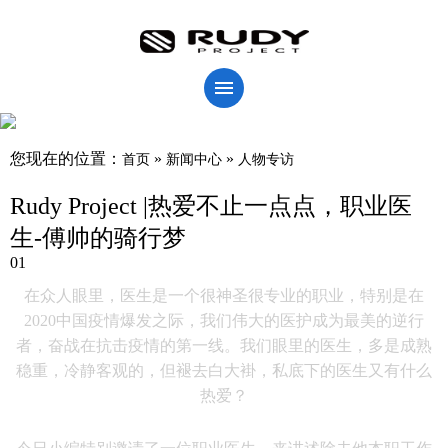
您现在的位置：
»
»
首页
新闻中心
人物专访
Rudy Project |热爱不止一点点，职业医
生-傅帅的骑行梦
01
在众人眼里，医生是一个很神圣很专业的职业，特别是在
2020中国疫情爆发之际，我们伟大的医护成为最美的逆行
者，奋战在抗击疫情的第一线。我们眼里的医生，多是成熟
稳重，冷静客观的，但褪去白大褂，私底下的医生又有什么
热爱？