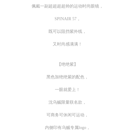
佩戴一副超超超超帅的运动时尚眼镜，
SPINAIR 57，
既可以阻挡紫外线，
又时尚感满满！
【绝绝紫】
黑色加绝绝紫的配色，
一眼就爱上！
沈乌贼限量联名款，
可商务可休闲可运动，
内侧印有乌贼专属logo，